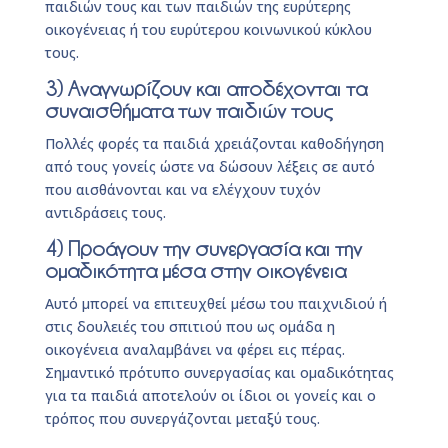
παιδιών τους και των παιδιών της ευρύτερης
οικογένειας ή του ευρύτερου κοινωνικού κύκλου
τους.
3) Αναγνωρίζουν και αποδέχονται τα
συναισθήματα των παιδιών τους
Πολλές φορές τα παιδιά χρειάζονται καθοδήγηση
από τους γονείς ώστε να δώσουν λέξεις σε αυτό
που αισθάνονται και να ελέγχουν τυχόν
αντιδράσεις τους.
4) Προάγουν την συνεργασία και την
ομαδικότητα μέσα στην οικογένεια
Αυτό μπορεί να επιτευχθεί μέσω του παιχνιδιού ή
στις δουλειές του σπιτιού που ως ομάδα η
οικογένεια αναλαμβάνει να φέρει εις πέρας.
Σημαντικό πρότυπο συνεργασίας και ομαδικότητας
για τα παιδιά αποτελούν οι ίδιοι οι γονείς και ο
τρόπος που συνεργάζονται μεταξύ τους.