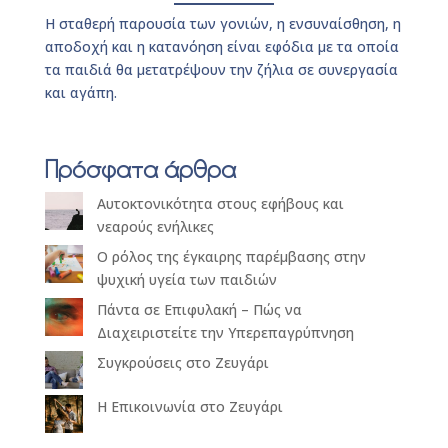
Η σταθερή παρουσία των γονιών, η ενσυναίσθηση, η
αποδοχή και η κατανόηση είναι εφόδια με τα οποία
τα παιδιά θα μετατρέψουν την ζήλια σε συνεργασία
και αγάπη.
Πρόσφατα άρθρα
Αυτοκτονικότητα στους εφήβους και
νεαρούς ενήλικες
Ο ρόλος της έγκαιρης παρέμβασης στην
ψυχική υγεία των παιδιών
Πάντα σε Επιφυλακή – Πώς να
Διαχειριστείτε την Υπερεπαγρύπνηση
Συγκρούσεις στο Ζευγάρι
Η Επικοινωνία στο Ζευγάρι