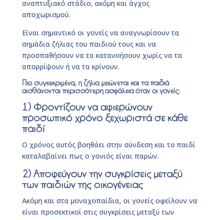
αναπτυξιακό στάδιο, ακόμη και άγχος
αποχωρισμού.
Είναι σημαντικό οι γονείς να αναγνωρίσουν τα
σημάδια ζήλιας του παιδιού τους και να
προσπαθήσουν να τα κατανοήσουν χωρίς να τα
απορρίψουν ή να τα κρίνουν.
Πιο συγκεκριμένα, η ζήλια μειώνεται και τα παιδιά
αισθάνονται περισσότερη ασφάλεια όταν οι γονείς:
1) Φροντίζουν να αφιερώνουν
προσωπικό χρόνο ξεχωριστά σε κάθε
παιδί
Ο χρόνος αυτός βοηθάει στην σύνδεση και το παιδί
καταλαβαίνει πως ο γονιός είναι παρών.
2) Αποφεύγουν την συγκρίσεις μεταξύ
των παιδιών της οικογένειας
Ακόμη και στα μοναχοπαίδια, οι γονείς οφείλουν να
είναι προσεκτικοί στις συγκρίσεις μεταξύ των