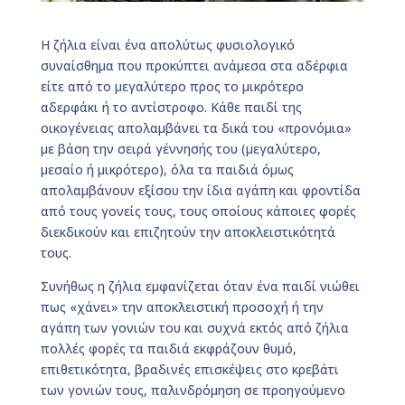
Η ζήλια είναι ένα απολύτως φυσιολογικό
συναίσθημα που προκύπτει ανάμεσα στα αδέρφια
είτε από το μεγαλύτερο προς το μικρότερο
αδερφάκι ή το αντίστροφο. Κάθε παιδί της
οικογένειας απολαμβάνει τα δικά του «προνόμια»
με βάση την σειρά γέννησής του (μεγαλύτερο,
μεσαίο ή μικρότερο), όλα τα παιδιά όμως
απολαμβάνουν εξίσου την ίδια αγάπη και φροντίδα
από τους γονείς τους, τους οποίους κάποιες φορές
διεκδικούν και επιζητούν την αποκλειστικότητά
τους.
Συνήθως η ζήλια εμφανίζεται όταν ένα παιδί νιώθει
πως «χάνει» την αποκλειστική προσοχή ή την
αγάπη των γονιών του και συχνά εκτός από ζήλια
πολλές φορές τα παιδιά εκφράζουν θυμό,
επιθετικότητα, βραδινές επισκέψεις στο κρεβάτι
των γονιών τους, παλινδρόμηση σε προηγούμενο